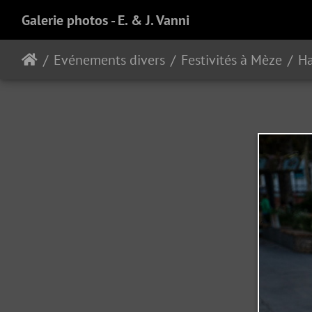
Galerie photos - E. & J. Vanni
Evénements divers
Festivités à Mèze
H