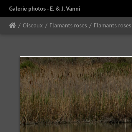
Galerie photos - E. & J. Vanni
Oiseaux
Flamants roses
Flamants roses